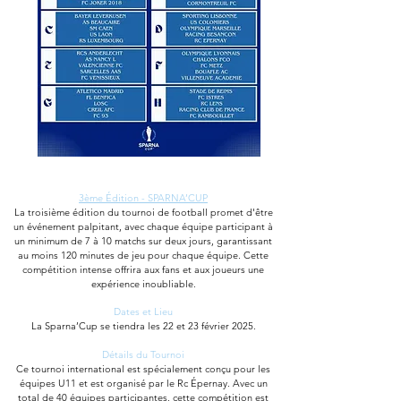
3ème Édition - SPARNA’CUP
La troisième édition du tournoi de football promet d'être
un événement palpitant, avec chaque équipe participant à
un minimum de 7 à 10 matchs sur deux jours, garantissant
au moins 120 minutes de jeu pour chaque équipe. Cette
compétition intense offrira aux fans et aux joueurs une
expérience inoubliable.
Dates et Lieu
La Sparna’Cup se tiendra les 22 et 23 février 2025.
Détails du Tournoi
Ce tournoi international est spécialement conçu pour les
équipes U11 et est organisé par le Rc Épernay. Avec un
total de 40 équipes participantes, cette compétition est