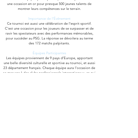
une occasion en or pour presque 500 jeunes talents de
montrer leurs compétences sur le terrain.
Importance de l'Événement
Ce tournoi est aussi une célébration de l'esprit sportif.
C'est une occasion pour les joueurs de se surpasser et de
ravir les spectateurs avec des performances mémorables,
pour succéder au PSG. La réponse se dévoilera au terme
des 172 matchs palpitants.
Équipes Participantes
Les équipes proviennent de 9 pays d’Europe, apportant
une belle diversité culturelle et sportive au tournoi, et aussi
23 département français. Chaque équipe aura l'occasion de
se mesurer à des clubs professionnels internationaux, ce qui
enrichira leur expérience et leur apprentissage.
Objectifs du Tournoi
-Encourager le fair-play : Le tournoi mettra un fort accent
sur le respect et le fair-play entre les équipes.
- Développement des jeunes talents : Offrir une compétition
où les jeunes joueurs peuvent gagner en confiance.
- Renforcement des liens amicaux : Créer un environnement
où les jeunes peuvent nouer des amitiés avec d'autres
joueurs de différents horizons.
Informations Supplémentaires
Pour plus de détails sur l'événement, y compris le calendrier