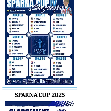
SPARNA'CUP 2025