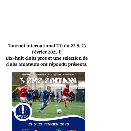
Tournoi international U11 du 22 & 23
Février 2025 !!
Dix-huit clubs pros et une selection de
clubs amateurs ont répondu présents.