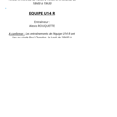
18h00 à 19h30
EQUIPE U14 R
Entraîneur :
Alexis ROUQUETTE
A confirmer :
Les entraînements de l'équipe U14 R
ont
lieu au
stade Paul Chandon, le lundi de 18h00 à
19h30, le mercredi de 16h30 à 18h00 et le vendredi de
18h00 à 19h30.