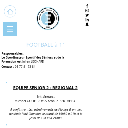
FOOTBALL à 11
Responsables :
Le Coordinateur Sportif des Séniors et de la
Formation
est
Julien LEONARD
Con
tact
:
06 77 51 73 84
EQUIPE SENIOR 2 : REGIONAL 2
Entraîneurs :
Michaël GODEFROY & Arnaud BERTHELOT
A confirmer :
Les entraînements de l'équipe B ont lieu
au stade Paul Chandon, le mardi de 19h30 à 21h et le
jeudi
de 19h30 à 21h00.