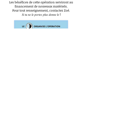
Les bénéfices de cette opération serviront au
financement de nouveaux matériels.
Pour tout renseignement, contactez Zoé.
𝑆𝑖 𝑡𝑢 𝑛𝑒 𝑙𝑒 𝑝𝑜𝑟𝑡𝑒𝑠 𝑝𝑙𝑢𝑠 𝑑𝑜𝑛𝑛𝑒 𝑙𝑒 !