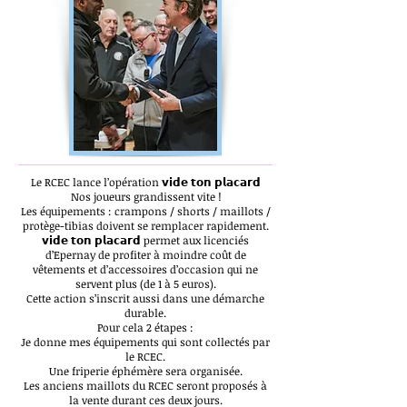
Le RCEC lance l’opération 𝘃𝗶𝗱𝗲 𝘁𝗼𝗻 𝗽𝗹𝗮𝗰𝗮𝗿𝗱
Nos joueurs grandissent vite !
Les équipements : crampons / shorts / maillots /
protège-tibias doivent se remplacer rapidement.
𝘃𝗶𝗱𝗲 𝘁𝗼𝗻 𝗽𝗹𝗮𝗰𝗮𝗿𝗱 permet aux licenciés
d’Epernay de profiter à moindre coût de
vêtements et d’accessoires d’occasion qui ne
servent plus (de 1 à 5 euros).
Cette action s’inscrit aussi dans une démarche
durable.
Pour cela 2 étapes :
Je donne mes équipements qui sont collectés par
le RCEC.
Une friperie éphémère sera organisée.
Les anciens maillots du RCEC seront proposés à
la vente durant ces deux jours.